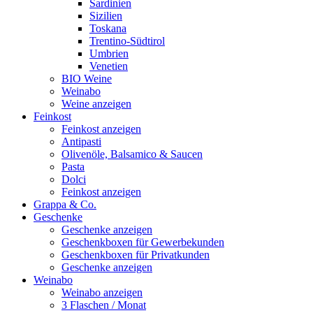
Sardinien
Sizilien
Toskana
Trentino-Südtirol
Umbrien
Venetien
BIO Weine
Weinabo
Weine anzeigen
Feinkost
Feinkost anzeigen
Antipasti
Olivenöle, Balsamico & Saucen
Pasta
Dolci
Feinkost anzeigen
Grappa & Co.
Geschenke
Geschenke anzeigen
Geschenkboxen für Gewerbekunden
Geschenkboxen für Privatkunden
Geschenke anzeigen
Weinabo
Weinabo anzeigen
3 Flaschen / Monat