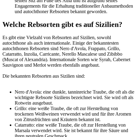
seinen Sitz am Fuße des Ätna und ist aufgrund seines
Engagements für die Erhaltung traditioneller Anbaumethoden
und autochthoner Rebsorten bekannt geworden.
Welche Rebsorten gibt es auf Sizilien?
Es gibt eine Vielzahl von Rebsorten auf Sizilien, sowohl
autochthone als auch internationale. Einige der bekanntesten
autochthonen Rebsorten sind Nero d'Avola, Frappato, Grillo,
Catarratto, Inzolia, Carricante, Nerello Mascalese und Zibibbo
(Muscat of Alexandria). Internationale Sorten wie Syrah, Cabernet
Sauvignon und Merlot werden ebenfalls angebaut.
Die bekannten Rebsorten aus Sizilien sind:
Nero d'Avola: eine dunkle, tanninreiche Traube, die oft als die
wichtigste Rebsorte Siziliens bezeichnet wird. Sie wird oft als
Rotwein ausgebaut.
Grillo: eine weiße Traube, die oft zur Herstellung von
trockenen Weißweinen verwendet wird und für ihre Aromen
von Zitrusfrüchten und Kräutern bekannt ist.
Catarratto: eine weiße Traube, die oft zur Herstellung von
Marsala verwendet wird. Sie ist bekannt für ihre Säure und
ihren neutralen Geschmack.