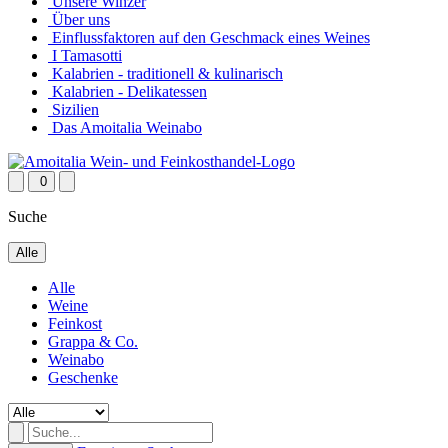
Unsere Winzer
Über uns
Einflussfaktoren auf den Geschmack eines Weines
I Tamasotti
Kalabrien - traditionell & kulinarisch
Kalabrien - Delikatessen
Sizilien
Das Amoitalia Weinabo
0
Suche
Alle
Alle
Weine
Feinkost
Grappa & Co.
Weinabo
Geschenke