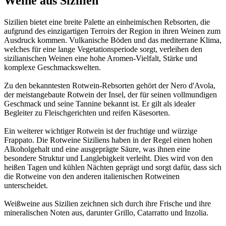
Weine aus Sizilien
Sizilien bietet eine breite Palette an einheimischen Rebsorten, die
aufgrund des einzigartigen Terroirs der Region in ihren Weinen zum
Ausdruck kommen. Vulkanische Böden und das mediterrane Klima,
welches für eine lange Vegetationsperiode sorgt, verleihen den
sizilianischen Weinen eine hohe Aromen-Vielfalt, Stärke und
komplexe Geschmackswelten.
Zu den bekanntesten Rotwein-Rebsorten gehört der Nero d'Avola,
der meistangebaute Rotwein der Insel, der für seinen vollmundigen
Geschmack und seine Tannine bekannt ist. Er gilt als idealer
Begleiter zu Fleischgerichten und reifen Käsesorten.
Ein weiterer wichtiger Rotwein ist der fruchtige und würzige
Frappato. Die Rotweine Siziliens haben in der Regel einen hohen
Alkoholgehalt und eine ausgeprägte Säure, was ihnen eine
besondere Struktur und Langlebigkeit verleiht. Dies wird von den
heißen Tagen und kühlen Nächten geprägt und sorgt dafür, dass sich
die Rotweine von den anderen italienischen Rotweinen
unterscheidet.
Weißweine aus Sizilien zeichnen sich durch ihre Frische und ihre
mineralischen Noten aus, darunter Grillo, Catarratto und Inzolia.