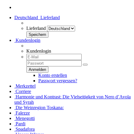
Deutschland
Lieferland
Lieferland
Kundenlogin
Kundenlogin
Konto erstellen
Passwort vergessen?
Merkzettel
Corriere
Harmonie und Kontrast: Die Vielseitigkeit von Nero d’Avola
und Syrah
Die Weinregion Toskana:
Falezze
Menegotti
Pardi
Spadafora