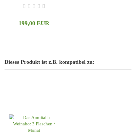
Gesamtkosten 199€
(inkl. Versand)
- 3 Flaschen pro
199,00 EUR
Monat
- Rotweine,
Weißweine,
Schaumweine
- Ausschließlich
kleine Weingüter
Dieses Produkt ist z.B. kompatibel zu:
- Kein Risiko,
kündigt sich von
selbst