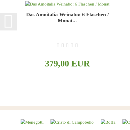
Das Amoitalia Weinabo: 6 Flaschen /
Monat...
- 3 Monate Laufzeit, Gesamtkosten 379€ (inkl.
Versand)
- 6 Flaschen pro Monat
- Rotweine, Weißweine, Schaumweine
379,00 EUR
- Ausschließlich kleine Weingüter
- Kein Risiko, kündigt sich von selbst