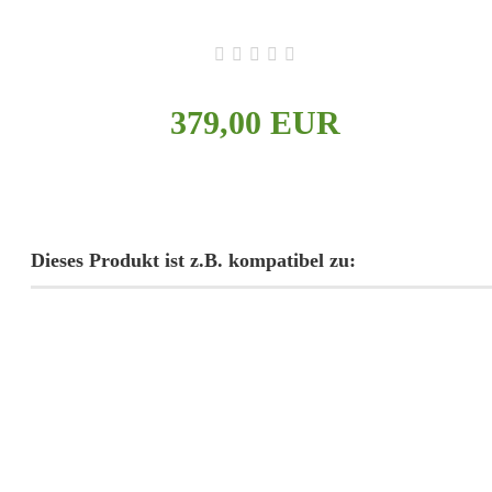
- 3 Monate Laufzeit, Gesamtkosten 379€ (inkl.
Versand)
- 6 Flaschen pro Monat
- Rotweine, Weißweine, Schaumweine
379,00 EUR
- Ausschließlich kleine Weingüter
- Kein Risiko, kündigt sich von selbst
Dieses Produkt ist z.B. kompatibel zu: