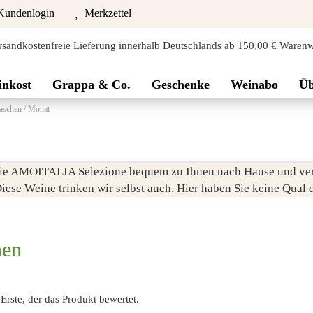
undenlogin
Merkzettel
rsandkostenfreie Lieferung innerhalb Deutschlands ab 150,00 € Warenw
inkost
Grappa & Co.
Geschenke
Weinabo
Üb
laschen / Monat
 die AMOITALIA Selezione bequem zu Ihnen nach Hause und v
Diese Weine trinken wir selbst auch. Hier haben Sie keine Qual 
nen
rste, der das Produkt bewertet.