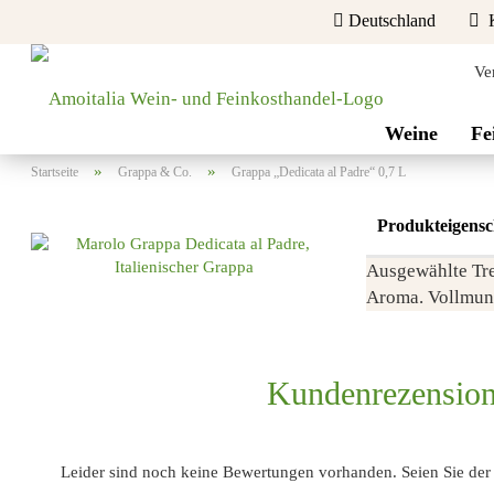
Deutschland
K
Ve
Lieferland
Weine
Fe
»
»
Startseite
Grappa & Co.
Grappa „Dedicata al Padre“ 0,7 L
Produkteigensc
Ausgewählte Tre
Aroma. Vollmund
Konto erstellen
Passwort vergessen?
Kundenrezensio
Leider sind noch keine Bewertungen vorhanden. Seien Sie der E