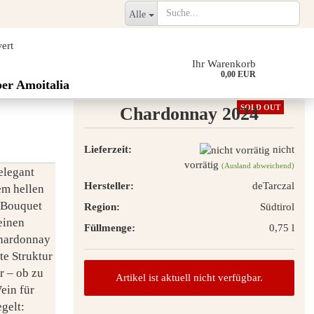
Alle
ert
Ihr Warenkorb
0,00 EUR
er Amoitalia
SOLD OUT
Chardonnay 2024
Lieferzeit:
nicht
vorrätig
(Ausland abweichend)
elegant
Hersteller:
deTarczal
nem hellen
s Bouquet
Region:
Südtirol
einen
Füllmenge:
0,75 l
Chardonnay
te Struktur
r – ob zu
Artikel ist aktuell nicht verfügbar.
Wein für
gelt: