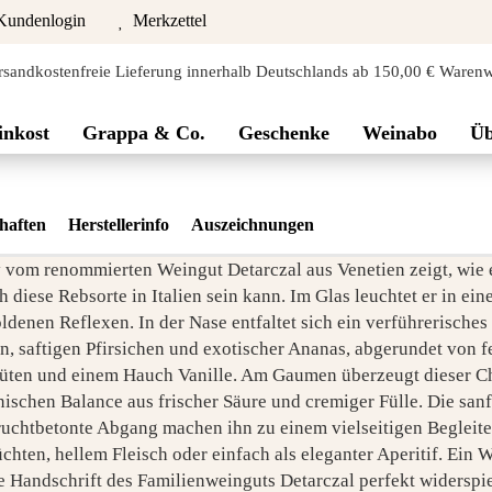
undenlogin
Merkzettel
rsandkostenfreie Lieferung innerhalb Deutschlands ab 150,00 € Warenw
inkost
Grappa & Co.
Geschenke
Weinabo
Üb
haften
Herstellerinfo
Auszeichnungen
vom renommierten Weingut Detarczal aus Venetien zeigt, wie 
h diese Rebsorte in Italien sein kann. Im Glas leuchtet er in ei
ldenen Reflexen. In der Nase entfaltet sich ein verführerische
n, saftigen Pfirsichen und exotischer Ananas, abgerundet von f
lüten und einem Hauch Vanille. Am Gaumen überzeugt dieser 
ischen Balance aus frischer Säure und cremiger Fülle. Die sanf
fruchtbetonte Abgang machen ihn zu einem vielseitigen Begleite
chten, hellem Fleisch oder einfach als eleganter Aperitif. Ein 
e Handschrift des Familienweinguts Detarczal perfekt widerspie