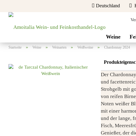
Deutschland
K
Ve
Lieferland
Weine
Fe
»
»
»
»
Startseite
Weine
Weinarten
Weißweine
Chardonnay 2024
Produkteigensc
Der Chardonnay 
und facettenreic
Strohgelb mit go
Konto erstellen
von reifen Birne
Passwort vergessen?
Noten weißer B
mit einer harmon
und der lange, 
Fisch, Meeresfrü
Genießer, der di